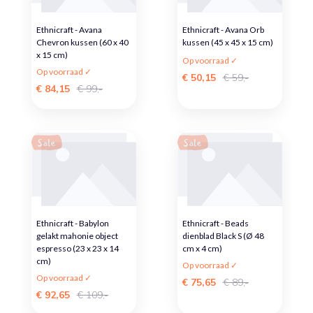
Ethnicraft - Avana
Ethnicraft - Avana Orb
Chevron kussen (60 x 40
kussen (45 x 45 x 15 cm)
x 15 cm)
Op voorraad ✓
Op voorraad ✓
€ 50,15
€ 59,-
€ 84,15
€ 99,-
Sale
Sale
Ethnicraft - Babylon
Ethnicraft - Beads
gelakt mahonie object
dienblad Black S (Ø 48
espresso (23 x 23 x 14
cm x 4 cm)
cm)
Op voorraad ✓
Op voorraad ✓
€ 75,65
€ 89,-
€ 92,65
€ 109,-