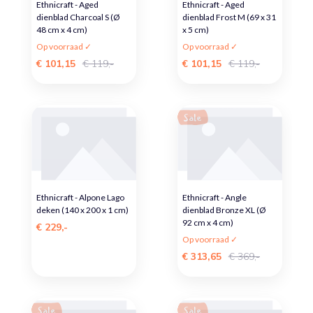
Ethnicraft - Aged
Ethnicraft - Aged
dienblad Charcoal S (Ø
dienblad Frost M (69 x 31
48 cm x 4 cm)
x 5 cm)
Op voorraad ✓
Op voorraad ✓
€ 101,15
€ 119,-
€ 101,15
€ 119,-
Sale
Ethnicraft - Alpone Lago
Ethnicraft - Angle
deken (140 x 200 x 1 cm)
dienblad Bronze XL (Ø
92 cm x 4 cm)
€ 229,-
Op voorraad ✓
€ 313,65
€ 369,-
Sale
Sale