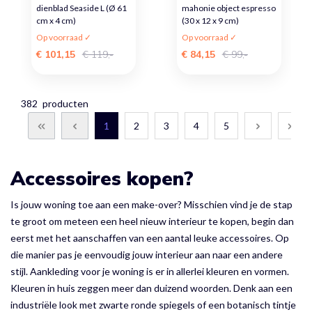
dienblad Seaside L (Ø 61
mahonie object espresso
cm x 4 cm)
(30 x 12 x 9 cm)
Op voorraad ✓
Op voorraad ✓
€ 101,15
€ 119,-
€ 84,15
€ 99,-
382
producten
1
2
3
4
5
Accessoires kopen?
Is jouw woning toe aan een make-over? Misschien vind je de stap
te groot om meteen een heel nieuw interieur te kopen, begin dan
eerst met het aanschaffen van een aantal leuke accessoires. Op
die manier pas je eenvoudig jouw interieur aan naar een andere
stijl. Aankleding voor je woning is er in allerlei kleuren en vormen.
Kleuren in huis zeggen meer dan duizend woorden. Denk aan een
industriële look met zwarte ronde spiegels of een botanisch tintje