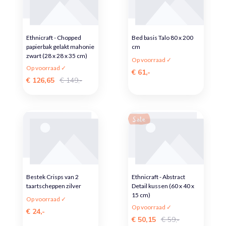
Ethnicraft - Chopped
Bed basis Talo 80 x 200
papierbak gelakt mahonie
cm
zwart (28 x 28 x 35 cm)
Op voorraad ✓
Op voorraad ✓
€ 61,-
€ 126,65
€ 149,-
Sale
Bestek Crisps van 2
Ethnicraft - Abstract
taartscheppen zilver
Detail kussen (60 x 40 x
15 cm)
Op voorraad ✓
Op voorraad ✓
€ 24,-
€ 50,15
€ 59,-