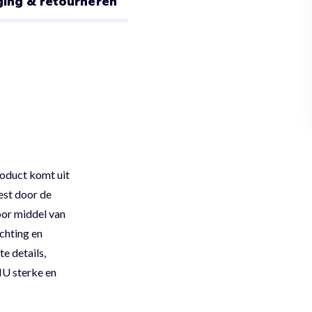
ing & retourneren
roduct komt uit
est door de
oor middel van
chting en
e details,
NU sterke en