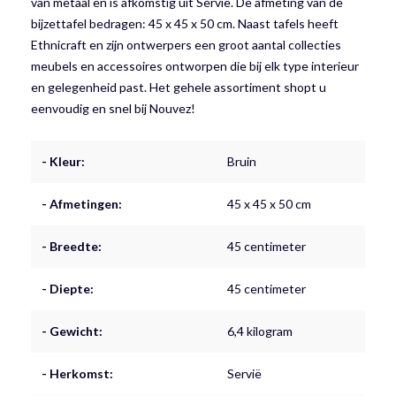
van metaal en is afkomstig uit Servië. De afmeting van de
bijzettafel bedragen: 45 x 45 x 50 cm. Naast tafels heeft
Ethnicraft en zijn ontwerpers een groot aantal collecties
meubels en accessoires ontworpen die bij elk type interieur
en gelegenheid past. Het gehele assortiment shopt u
eenvoudig en snel bij Nouvez!
- Kleur:
Bruin
- Afmetingen:
45 x 45 x 50 cm
- Breedte:
45 centimeter
- Diepte:
45 centimeter
- Gewicht:
6,4 kilogram
- Herkomst:
Servië