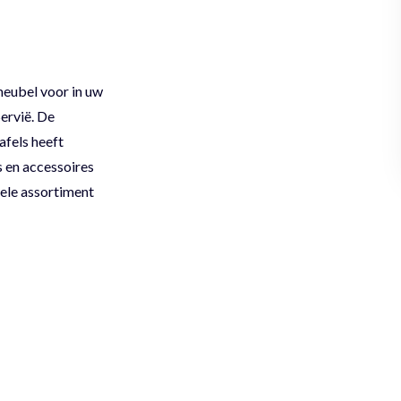
 meubel voor in uw
Servië. De
afels heeft
s en accessoires
hele assortiment