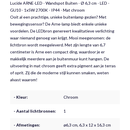
Lucide ARNE-LED - Wandspot Buiten - Ø 6,3 cm - LED -
GU10 - 1x5W 2700K - IP44 - Mat chroom
Ooit al een prachtige, unieke buitenlamp gezien? Met
bewegingssensor? De Arne-lamp biedt enkele unieke
voordelen. De LEDbron genereert kwalitatieve verlichting
waar niemand genoeg van krijgt. Mooi meegenomen: de
lichtbron wordt meegeleverd. Met zijn lengte van 6,7
centimeter is Arne een compact ding, waardoor je er
makkelijk meerdere aan je buitenmuur kunt hangen. De
uitvoering in mat chroom geeft extra pigment aan je terras
of oprit. Zij die de moderne stijl kunnen smaken, weten
alvast waarom!
- Kleur:
Chroom
- Aantal lichtbronnen:
1
- Afmetingen:
⌀6,3 cm, 6,3 x 12 x 16,3 cm