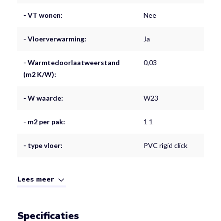
- VT wonen:
Nee
- Vloerverwarming:
Ja
- Warmtedoorlaatweerstand
0,03
(m2 K/W):
- W waarde:
W23
- m2 per pak:
1 1
- type vloer:
PVC rigid click
Lees meer
Specificaties