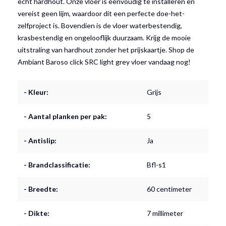
echt hardhout. Onze vloer is eenvoudig te installeren en
vereist geen lijm, waardoor dit een perfecte doe-het-
zelfproject is. Bovendien is de vloer waterbestendig,
krasbestendig en ongelooflijk duurzaam. Krijg de mooie
uitstraling van hardhout zonder het prijskaartje. Shop de
Ambiant Baroso click SRC light grey vloer vandaag nog!
- Kleur:
Grijs
- Aantal planken per pak:
5
- Antislip:
Ja
- Brandclassificatie:
Bfl-s1
- Breedte:
60 centimeter
- Dikte:
7 millimeter