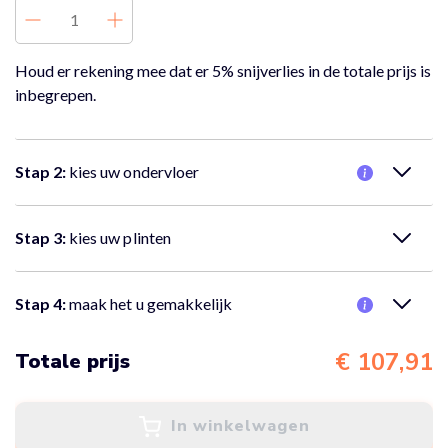
Houd er rekening mee dat er 5% snijverlies in de totale prijs is
inbegrepen.
Stap 2:
kies uw ondervloer
Nee, er is geen ondervloer nodig.
Stap 3:
kies uw plinten
Nee, er zijn geen plinten nodig.
Stap 4:
maak het u gemakkelijk
Nee, ik wil alleen de vloer bestellen
€ 107,91
Totale prijs
In winkelwagen