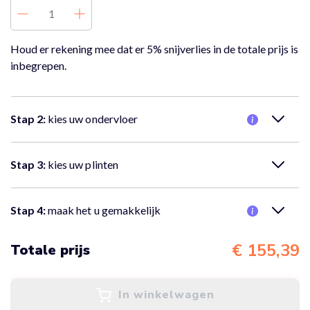
Houd er rekening mee dat er 5% snijverlies in de totale prijs is
inbegrepen.
Stap 2:
kies uw ondervloer
Nee, er is geen ondervloer nodig.
Stap 3:
kies uw plinten
Nee, er zijn geen plinten nodig.
Stap 4:
maak het u gemakkelijk
Nee, ik wil alleen de vloer bestellen
€ 155,39
Totale prijs
In winkelwagen