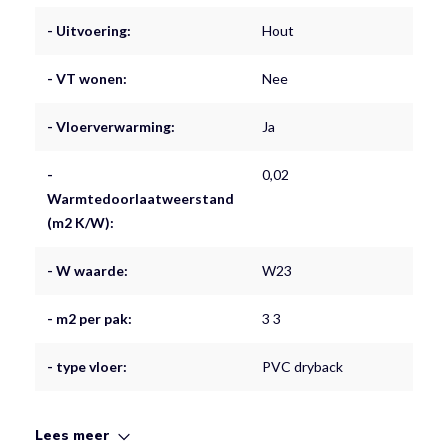
- Uitvoering:
Hout
- VT wonen:
Nee
- Vloerverwarming:
Ja
-
0,02
Warmtedoorlaatweerstand
(m2 K/W):
- W waarde:
W23
- m2 per pak:
3 3
- type vloer:
PVC dryback
Lees meer