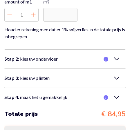
amount of m1
m²)
Houd er rekening mee dat er 1% snijverlies in de totale prijs is
inbegrepen.
Stap 2:
kies uw ondervloer
Nee, er is geen ondervloer nodig.
Stap 3:
kies uw plinten
Nee, er zijn geen plinten nodig.
Stap 4:
maak het u gemakkelijk
Nee, ik wil alleen de vloer bestellen
€ 84,95
Totale prijs