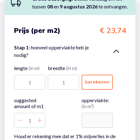
tussen
08
en
9 augustus 2026
te ontvangen.
€ 23,74
Prijs (per m2)
Stap 1:
hoeveel oppervlakte heb je
nodig?
lengte
(in m)
breedte
(in m)
berekenen
suggested
oppervlakte:
amount of m1
(in m²)
Houd er rekening mee dat er 1% snijverlies in de