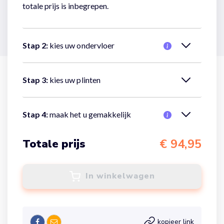
totale prijs is inbegrepen.
Stap 2:
kies uw ondervloer
Nee, er is geen ondervloer nodig.
Stap 3:
kies uw plinten
Nee, er zijn geen plinten nodig.
Stap 4:
maak het u gemakkelijk
Nee, ik wil alleen de vloer bestellen
€ 94,95
Totale prijs
In winkelwagen
kopieer link