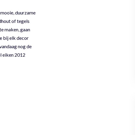
t mooie, duurzame
dhout of tegels
 te maken, gaan
e bij elk decor
p vandaag nog de
el eiken 2012