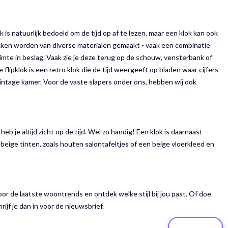
is natuurlijk bedoeld om de tijd op af te lezen, maar een klok kan ook
lokken worden van diverse materialen gemaakt - vaak een combinatie
uimte in beslag. Vaak zie je deze terug op de schouw, vensterbank of
flipklok is een retro klok die de tijd weergeeft op bladen waar cijfers
vintage kamer. Voor de vaste slapers onder ons, hebben wij ook
eb je altijd zicht op de tijd. Wel zo handig! Een klok is daarnaast
eige tinten, zoals houten salontafeltjes of een beige vloerkleed en
oor de laatste woontrends en ontdek welke stijl bij jou past. Of doe
rijf je dan in voor de nieuwsbrief.