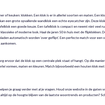
f keuken: klokken. Een klok is er in allerlei soorten en maten. Een klok 
er kan een grote opvallende wandklok een echte eyecatcher zijn. Deze k
 tafelklok een goede keuze. Een tafelklok is compact en neemt niet veel r
lassieke of moderne look. Haal de jaren 50 in huis met de flipklokken. De 
e bladen automatisch worden ‘over geflipt’. Een perfecte match voor een 
lt aankomen.
zorg ervoor dat de klok op een centrale plek staat of hangt. Op die manier h
rlei vormen, maten en kleuren. Match bijvoorbeeld een houten klok met b
j helpen je graag verder met al je vragen. Houd onze website in de gaten v
je altijd op de hoogte blijven van de laatste woontrends en producten? Sch