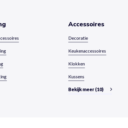
ng
Accessoires
ccessoires
Decoratie
ting
Keukenaccessoires
ng
Klokken
ting
Kussens
Bekijk meer (10)