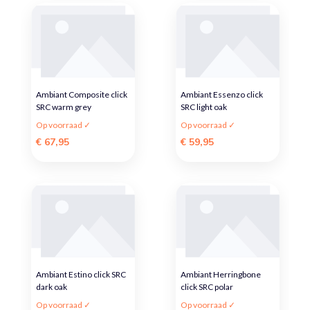
Ambiant Composite click
Ambiant Essenzo click
SRC warm grey
SRC light oak
Op voorraad ✓
Op voorraad ✓
€ 67,95
€ 59,95
Ambiant Estino click SRC
Ambiant Herringbone
dark oak
click SRC polar
Op voorraad ✓
Op voorraad ✓