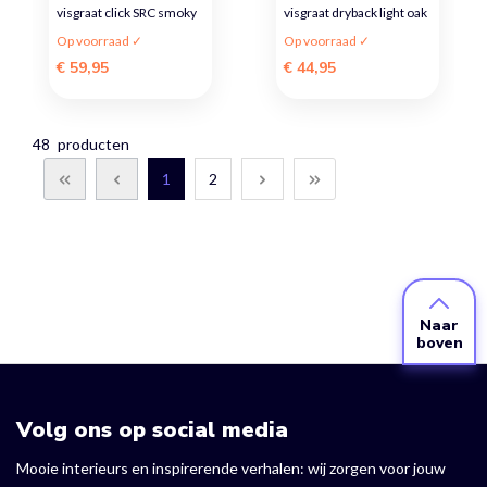
visgraat click SRC smoky
visgraat dryback light oak
Op voorraad ✓
Op voorraad ✓
€ 59,95
€ 44,95
48
producten
1
2
Naar
boven
Volg ons op social media
Mooie interieurs en inspirerende verhalen: wij zorgen voor jouw