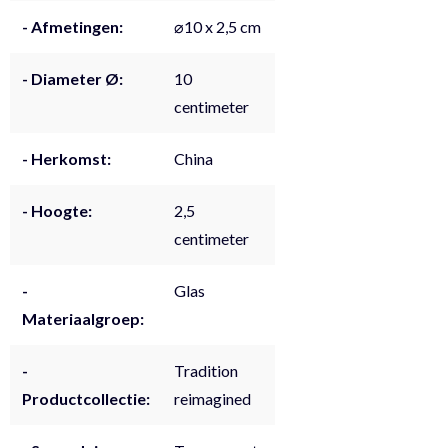
- Afmetingen:
⌀10 x 2,5 cm
- Diameter Ø:
10
centimeter
- Herkomst:
China
- Hoogte:
2,5
centimeter
-
Glas
Materiaalgroep:
-
Tradition
Productcollectie:
reimagined