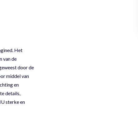
agined. Het
n van de
 geweest door de
oor middel van
chting en
e details,
NU sterke en