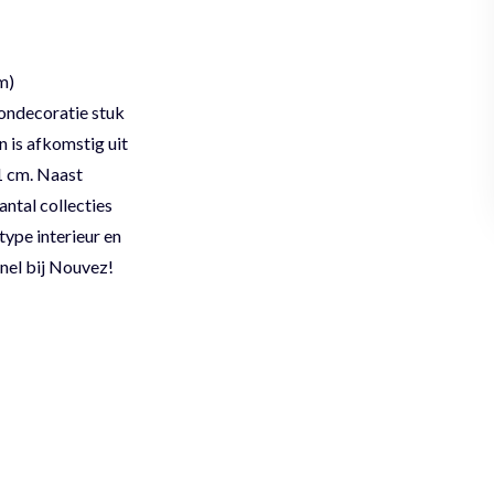
m)
oondecoratie stuk
 is afkomstig uit
1 cm. Naast
ntal collecties
type interieur en
nel bij Nouvez!