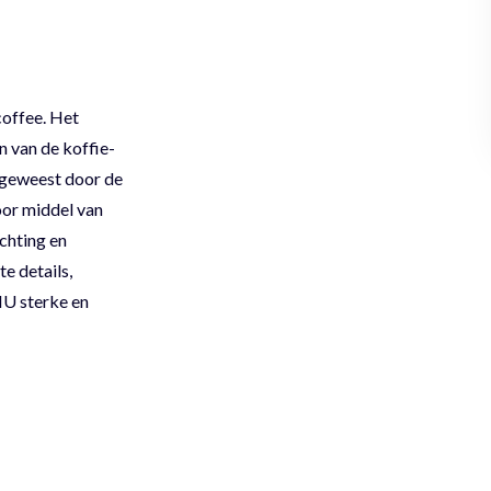
coffee. Het
n van de koffie-
 geweest door de
oor middel van
chting en
e details,
NU sterke en