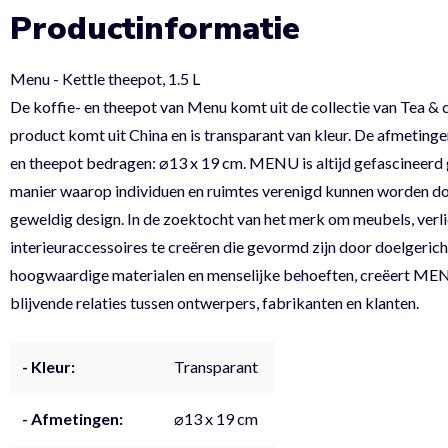
Productinformatie
Menu - Kettle theepot, 1.5 L
De koffie- en theepot van Menu komt uit de collectie van Tea & 
product komt uit China en is transparant van kleur. De afmetinge
en theepot bedragen: ⌀13 x 19 cm. MENU is altijd gefascineerd
manier waarop individuen en ruimtes verenigd kunnen worden d
geweldig design. In de zoektocht van het merk om meubels, verli
interieuraccessoires te creëren die gevormd zijn door doelgericht
hoogwaardige materialen en menselijke behoeften, creëert ME
blijvende relaties tussen ontwerpers, fabrikanten en klanten.
- Kleur:
Transparant
- Afmetingen:
⌀13 x 19 cm