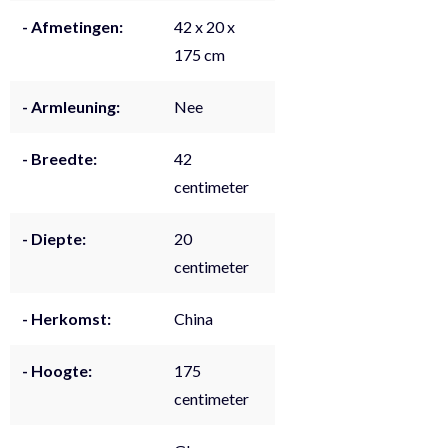
- Afmetingen:
42 x 20 x
175 cm
- Armleuning:
Nee
- Breedte:
42
centimeter
- Diepte:
20
centimeter
- Herkomst:
China
- Hoogte:
175
centimeter