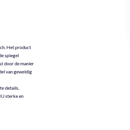
sch. Het product
de spiegel
st door de manier
del van geweldig
e details,
NU sterke en