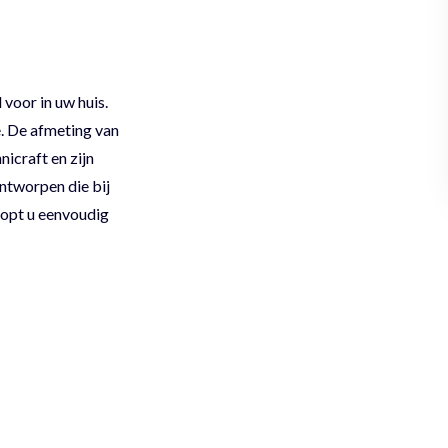
 voor in uw huis.
ë. De afmeting van
icraft en zijn
ntworpen die bij
hopt u eenvoudig