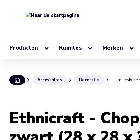
Producten
Ruimtes
Merken
Accessoires
Decoratie
Prullenbakke
Ethnicraft - Cho
zwart (28 x 28 x