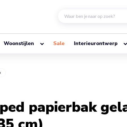
Woonstijlen
Sale
Interieurontwerp
n
pped papierbak gel
 35 cm)