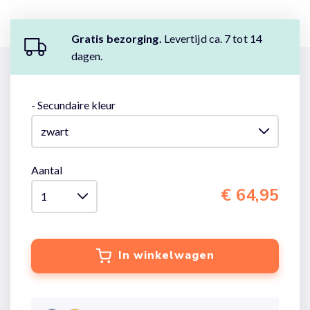
Gratis bezorging.
Levertijd ca. 7 tot 14
dagen.
- Secundaire kleur
Aantal
€ 64,95
In winkelwagen