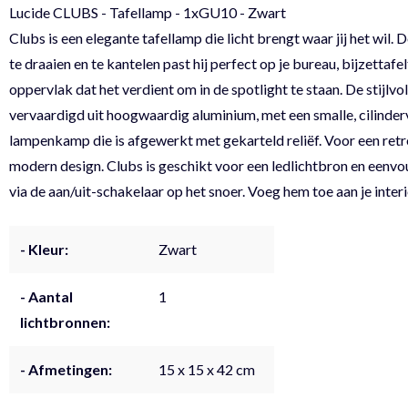
Lucide CLUBS - Tafellamp - 1xGU10 - Zwart
Clubs is een elegante tafellamp die licht brengt waar jij het wil. 
te draaien en te kantelen past hij perfect op je bureau, bijzettafel
oppervlak dat het verdient om in de spotlight te staan. De stijlvo
vervaardigd uit hoogwaardig aluminium, met een smalle, cilinde
lampenkamp die is afgewerkt met gekarteld reliëf. Voor een retr
modern design. Clubs is geschikt voor een ledlichtbron en eenvo
via de aan/uit-schakelaar op het snoer. Voeg hem toe aan je interi
- Kleur:
Zwart
- Aantal
1
lichtbronnen:
- Afmetingen:
15 x 15 x 42 cm