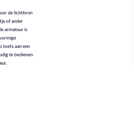
Door de lichtbron
tje of ander
lle armatuur is
rvormige
o toets aan een
udig te bedienen
eur.