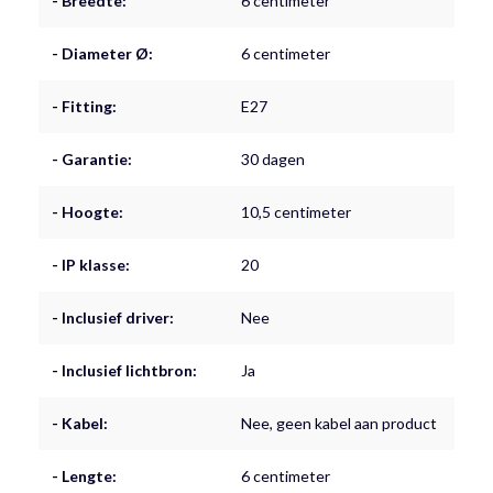
- Breedte:
6 centimeter
- Diameter Ø:
6 centimeter
- Fitting:
E27
- Garantie:
30 dagen
- Hoogte:
10,5 centimeter
- IP klasse:
20
- Inclusief driver:
Nee
- Inclusief lichtbron:
Ja
- Kabel:
Nee, geen kabel aan product
- Lengte:
6 centimeter