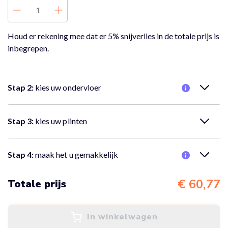
Houd er rekening mee dat er 5% snijverlies in de totale prijs is
inbegrepen.
Stap 2:
kies uw ondervloer
Nee, er is geen ondervloer nodig.
Stap 3:
kies uw plinten
Nee, er zijn geen plinten nodig.
Stap 4:
maak het u gemakkelijk
Nee, ik wil alleen de vloer bestellen
€ 60,77
Totale prijs
In winkelwagen