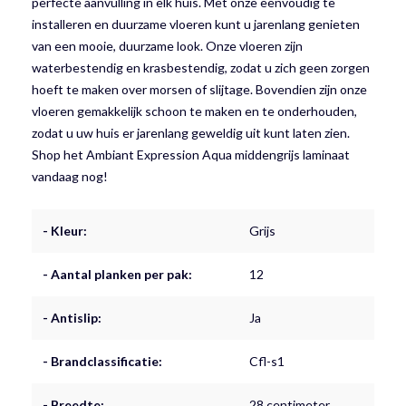
perfecte aanvulling in elk huis. Met onze eenvoudig te
installeren en duurzame vloeren kunt u jarenlang genieten
van een mooie, duurzame look. Onze vloeren zijn
waterbestendig en krasbestendig, zodat u zich geen zorgen
hoeft te maken over morsen of slijtage. Bovendien zijn onze
vloeren gemakkelijk schoon te maken en te onderhouden,
zodat u uw huis er jarenlang geweldig uit kunt laten zien.
Shop het Ambiant Expression Aqua middengrijs laminaat
vandaag nog!
- Kleur:
Grijs
- Aantal planken per pak:
12
- Antislip:
Ja
- Brandclassificatie:
Cfl-s1
- Breedte:
28 centimeter