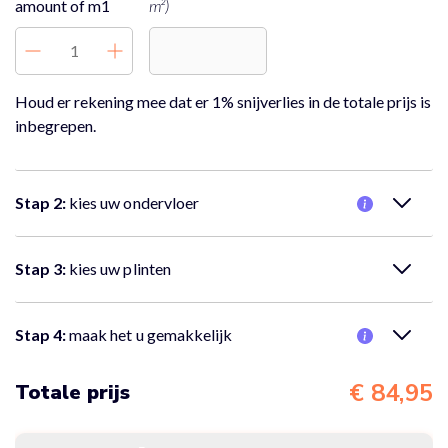
amount of m1
m²)
Houd er rekening mee dat er 1% snijverlies in de totale prijs is
inbegrepen.
Stap 2:
kies uw ondervloer
Nee, er is geen ondervloer nodig.
Stap 3:
kies uw plinten
Nee, er zijn geen plinten nodig.
Stap 4:
maak het u gemakkelijk
Nee, ik wil alleen de vloer bestellen
€ 84,95
Totale prijs