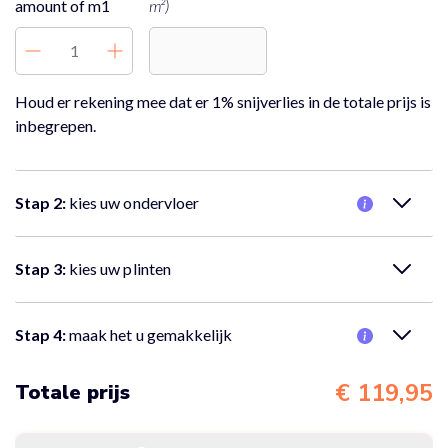
amount of m1
m²)
Houd er rekening mee dat er 1% snijverlies in de totale prijs is
inbegrepen.
Stap 2:
kies uw ondervloer
Nee, er is geen ondervloer nodig.
Stap 3:
kies uw plinten
Nee, er zijn geen plinten nodig.
Stap 4:
maak het u gemakkelijk
Nee, ik wil alleen de vloer bestellen
€ 119,95
Totale prijs