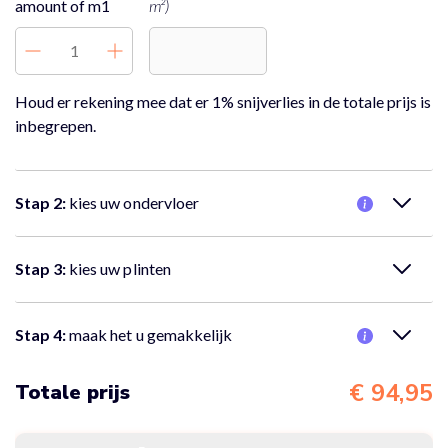
amount of m1
m²)
Houd er rekening mee dat er 1% snijverlies in de totale prijs is
inbegrepen.
Stap 2:
kies uw ondervloer
Nee, er is geen ondervloer nodig.
Stap 3:
kies uw plinten
Nee, er zijn geen plinten nodig.
Stap 4:
maak het u gemakkelijk
Nee, ik wil alleen de vloer bestellen
€ 94,95
Totale prijs