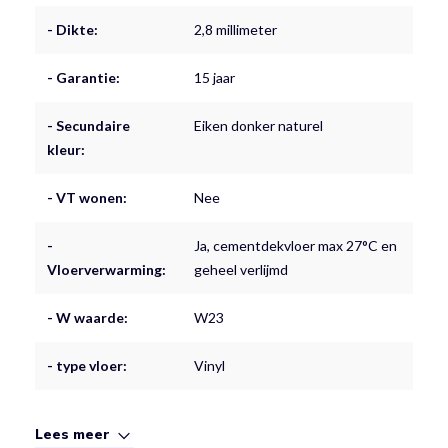
- Dikte:
2,8 millimeter
- Garantie:
15 jaar
- Secundaire
Eiken donker naturel
kleur:
- VT wonen:
Nee
-
Ja, cementdekvloer max 27°C en
Vloerverwarming:
geheel verlijmd
- W waarde:
W23
- type vloer:
Vinyl
Lees meer