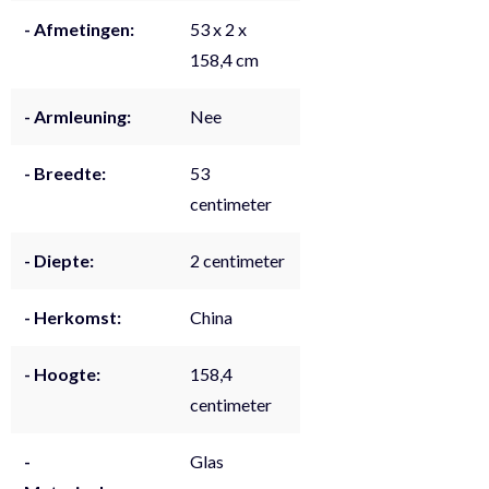
- Afmetingen:
53 x 2 x
158,4 cm
- Armleuning:
Nee
- Breedte:
53
centimeter
- Diepte:
2 centimeter
- Herkomst:
China
- Hoogte:
158,4
centimeter
-
Glas