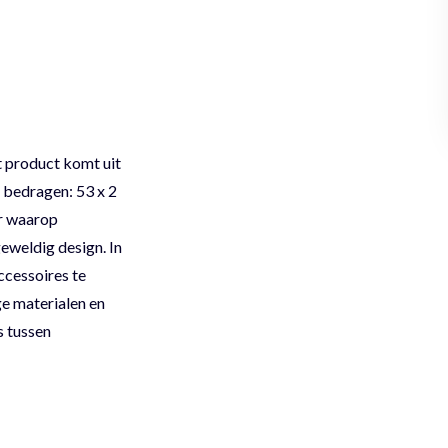
 product komt uit
 bedragen: 53 x 2
er waarop
eweldig design. In
ccessoires te
ge materialen en
s tussen