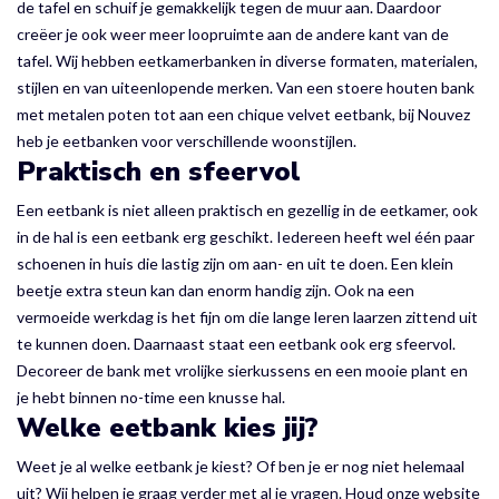
de tafel en schuif je gemakkelijk tegen de muur aan. Daardoor
creëer je ook weer meer loopruimte aan de andere kant van de
tafel. Wij hebben eetkamerbanken in diverse formaten, materialen,
stijlen en van uiteenlopende merken. Van een stoere houten bank
met metalen poten tot aan een chique velvet eetbank, bij Nouvez
heb je eetbanken voor verschillende woonstijlen.
Praktisch en sfeervol
Een eetbank is niet alleen praktisch en gezellig in de eetkamer, ook
in de hal is een eetbank erg geschikt. Iedereen heeft wel één paar
schoenen in huis die lastig zijn om aan- en uit te doen. Een klein
beetje extra steun kan dan enorm handig zijn. Ook na een
vermoeide werkdag is het fijn om die lange leren laarzen zittend uit
te kunnen doen. Daarnaast staat een eetbank ook erg sfeervol.
Decoreer de bank met vrolijke sierkussens en een mooie plant en
je hebt binnen no-time een knusse hal.
Welke eetbank kies jij?
Weet je al welke eetbank je kiest? Of ben je er nog niet helemaal
uit? Wij helpen je graag verder met al je vragen. Houd onze website