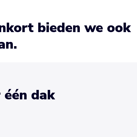
enkort bieden we ook
an.
r één dak