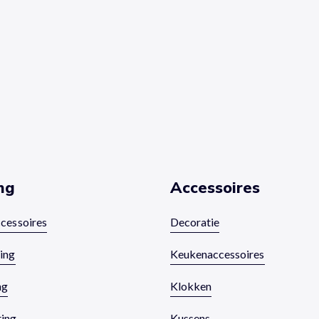
ng
Accessoires
ccessoires
Decoratie
ting
Keukenaccessoires
ng
Klokken
ting
Kussens