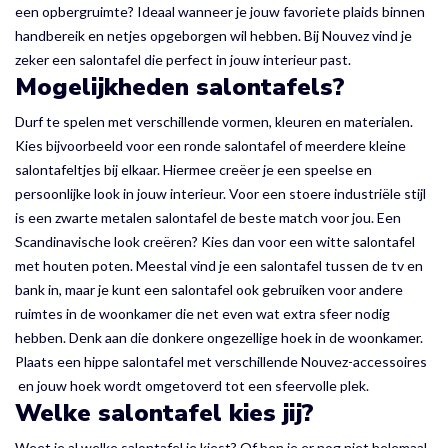
een opbergruimte? Ideaal wanneer je jouw favoriete plaids binnen
handbereik en netjes opgeborgen wil hebben. Bij Nouvez vind je
zeker een salontafel die perfect in jouw interieur past.
Mogelijkheden salontafels?
Durf te spelen met verschillende vormen, kleuren en materialen.
Kies bijvoorbeeld voor een ronde salontafel of meerdere kleine
salontafeltjes bij elkaar. Hiermee creëer je een speelse en
persoonlijke look in jouw interieur. Voor een stoere industriële stijl
is een zwarte metalen salontafel de beste match voor jou. Een
Scandinavische look creëren? Kies dan voor een witte salontafel
met houten poten. Meestal vind je een salontafel tussen de tv en
bank in, maar je kunt een salontafel ook gebruiken voor andere
ruimtes in de woonkamer die net even wat extra sfeer nodig
hebben. Denk aan die donkere ongezellige hoek in de woonkamer.
Plaats een hippe salontafel met verschillende Nouvez-accessoires
en jouw hoek wordt omgetoverd tot een sfeervolle plek.
Welke salontafel kies jij?
Weet je al welke salontafel je kiest? Of ben je er nog niet helemaal