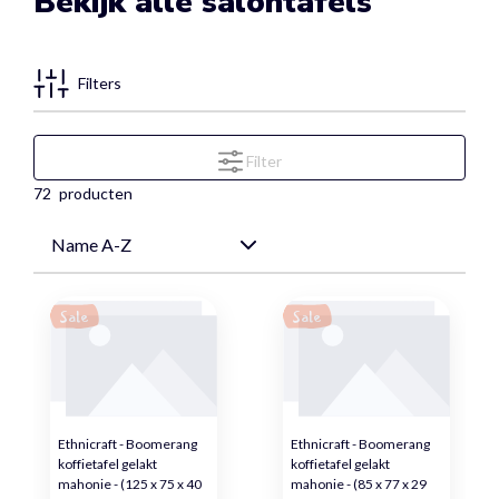
Bekijk alle salontafels
Filters
Filter
72
producten
Sale
Sale
Ethnicraft - Boomerang
Ethnicraft - Boomerang
koffietafel gelakt
koffietafel gelakt
mahonie - (125 x 75 x 40
mahonie - (85 x 77 x 29