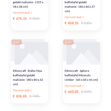
gelakt mahonie - (155 x
koffietafel gelakt
58 x 38 cm)
mahonie - (60 x 60 x 37
cm)
Op voorraad ✓
Op voorraad ✓
€ 475,15
€ 559,-
€ 458,15
€ 539,-
Sale
Sale
Ethnicraft - Roller Max
Ethnicraft - Sphere
koffietafel gelakt
koffietafel Minerals
mahonie - (80 x 80 x 32
Umber - (65 x 65 x 41 cm)
cm)
Op voorraad ✓
Op voorraad ✓
€ 449,65
€ 529,-
€ 636,65
€ 749,-