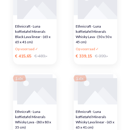
Ethnicraft - Luna
Ethnicraft - Luna
koffietafel Minerals
koffietafel Minerals
Black Lava linear - (65 x
Whisky Lava - (50 x 50 x
65 x 41 cm)
45 cm)
Op voorraad ✓
Op voorraad ✓
€ 415,65
€ 489,-
€ 339,15
€ 399,-
Sale
Sale
Ethnicraft - Luna
Ethnicraft - Luna
koffietafel Minerals
koffietafel Minerals
Whisky Lava - (80 x 80 x
Whisky Lava linear - (65 x
35 cm)
65 x 41 cm)