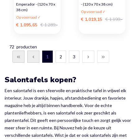
Emperador - (120 x 70 x
- (120 x 70 x 38 cm)
38 cm)
Op voorraad ✓
Op voorraad ✓
€ 1.019,15
€ 1.199,-
€ 1.095,65
€ 1.289,-
72
producten
1
2
3
Salontafels kopen?
Een salontafel is een sfeervolle en praktische tafel in vrijwel elk
interieur. Jouw drankje, hapjes, afstandsbediening en favoriete
magazine heb je altijd binnen handbereik. Voor de echte
plantenliefhebbers, is een salontafel ook zeer geschikt als
plantentafel. Dit geeft een persoonlijke touch en zorgt gelijk voor
meer sfeer in een ruimte. Bij Nouvez heb je de keuze uit
verschillende salontafels. Wist je dat er ook salontafels zijn met