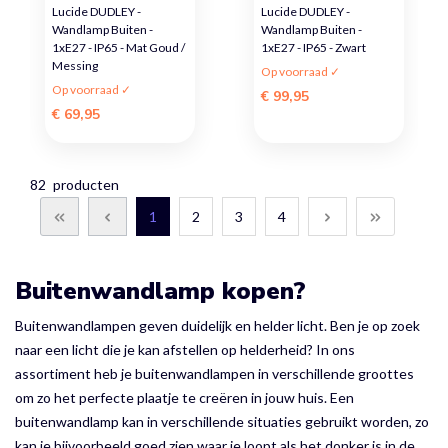
Lucide DUDLEY -
Lucide DUDLEY -
Wandlamp Buiten -
Wandlamp Buiten -
1xE27 - IP65 - Mat Goud /
1xE27 - IP65 - Zwart
Messing
Op voorraad ✓
Op voorraad ✓
€ 99,95
€ 69,95
82
producten
1
2
3
4
Buitenwandlamp kopen?
Buitenwandlampen geven duidelijk en helder licht. Ben je op zoek
naar een licht die je kan afstellen op helderheid? In ons
assortiment heb je buitenwandlampen in verschillende groottes
om zo het perfecte plaatje te creëren in jouw huis. Een
buitenwandlamp kan in verschillende situaties gebruikt worden, zo
kan je bijvoorbeeld goed zien waar je loopt als het donker is in de