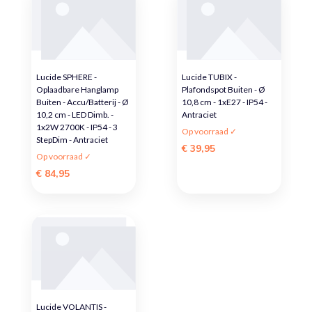
Lucide SPHERE -
Lucide TUBIX -
Oplaadbare Hanglamp
Plafondspot Buiten - Ø
Buiten - Accu/Batterij - Ø
10,8 cm - 1xE27 - IP54 -
10,2 cm - LED Dimb. -
Antraciet
1x2W 2700K - IP54 - 3
Op voorraad ✓
StepDim - Antraciet
€ 39,95
Op voorraad ✓
€ 84,95
Lucide VOLANTIS -