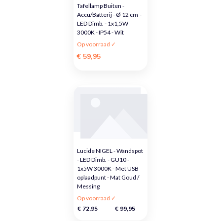
Tafellamp Buiten -
Accu/Batterij - Ø 12 cm -
LED Dimb. - 1x1,5W
3000K - IP54 - Wit
Op voorraad ✓
€ 59,95
Lucide NIGEL - Wandspot
- LED Dimb. - GU10 -
1x5W 3000K - Met USB
oplaadpunt - Mat Goud /
Messing
Op voorraad ✓
€ 72,95
€ 99,95