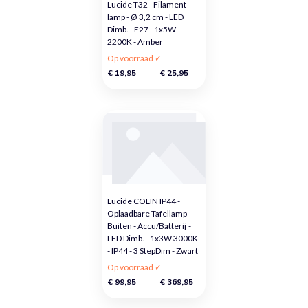
Lucide T32 - Filament
lamp - Ø 3,2 cm - LED
Dimb. - E27 - 1x5W
2200K - Amber
Op voorraad ✓
€ 19,95
€ 25,95
Lucide COLIN IP44 -
Oplaadbare Tafellamp
Buiten - Accu/Batterij -
LED Dimb. - 1x3W 3000K
- IP44 - 3 StepDim - Zwart
Op voorraad ✓
€ 99,95
€ 369,95