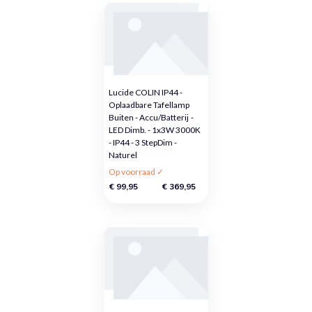
Lucide COLIN IP44 -
Oplaadbare Tafellamp
Buiten - Accu/Batterij -
LED Dimb. - 1x3W 3000K
- IP44 - 3 StepDim -
Naturel
Op voorraad ✓
€ 99,95
€ 369,95