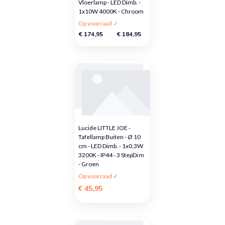
Vloerlamp - LED Dimb. -
1x10W 4000K - Chroom
Op voorraad ✓
€ 174,95
€ 184,95
Lucide LITTLE JOE -
Tafellamp Buiten - Ø 10
cm - LED Dimb. - 1x0,3W
3200K - IP44 - 3 StepDim
- Groen
Op voorraad ✓
€ 45,95