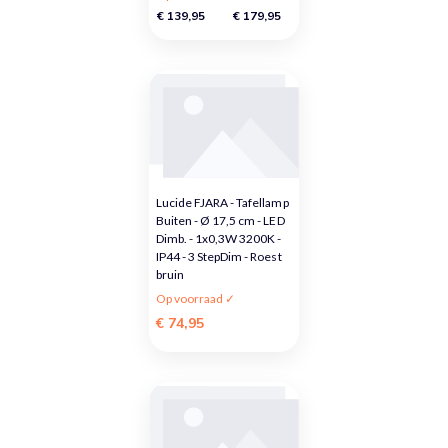
€ 139,95
€ 179,95
Lucide FJARA - Tafellamp
Buiten - Ø 17,5 cm - LED
Dimb. - 1x0,3W 3200K -
IP44 - 3 StepDim - Roest
bruin
Op voorraad ✓
€ 74,95