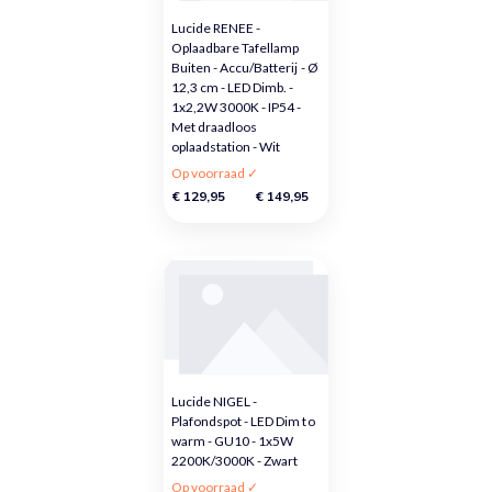
Lucide RENEE -
Oplaadbare Tafellamp
Buiten - Accu/Batterij - Ø
12,3 cm - LED Dimb. -
1x2,2W 3000K - IP54 -
Met draadloos
oplaadstation - Wit
Op voorraad ✓
€ 129,95
€ 149,95
Lucide NIGEL -
Plafondspot - LED Dim to
warm - GU10 - 1x5W
2200K/3000K - Zwart
Op voorraad ✓