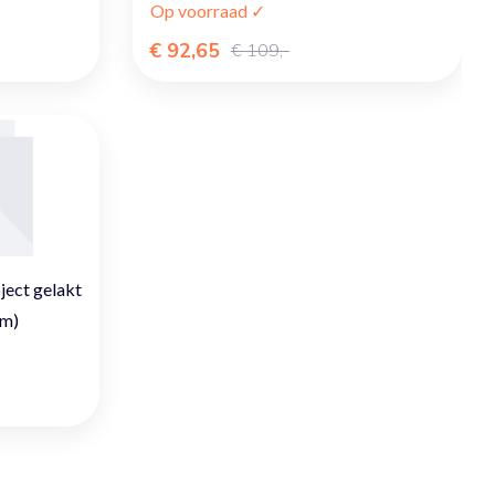
Op voorraad ✓
€ 92,65
€ 109,-
ject gelakt
cm)