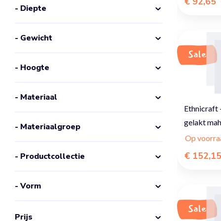
€ 92,65
- Diepte
- Gewicht
Sale
- Hoogte
- Materiaal
Ethnicraft
gelakt mah
- Materiaalgroep
Op voorra
€ 152,1
- Productcollectie
- Vorm
Sale
Prijs