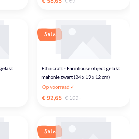
€ 58,65
€ 69,-
Sale
 gelakt
Ethnicraft - Farmhouse object gelakt
mahonie zwart (24 x 19 x 12 cm)
Op voorraad ✓
€ 92,65
€ 109,-
Sale