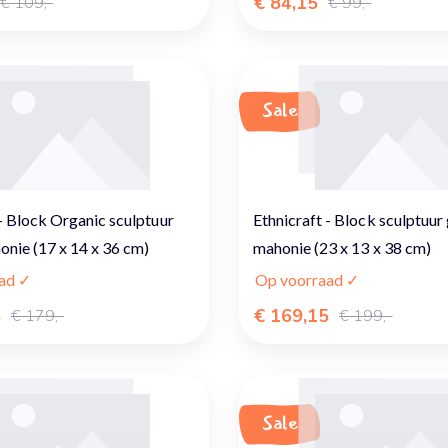
€ 84,15
€ 109,-
€ 99,-
Sale
 - Block Organic sculptuur
Ethnicraft - Block sculptuur
onie (17 x 14 x 36 cm)
mahonie (23 x 13 x 38 cm)
ad ✓
Op voorraad ✓
5
€ 169,15
€ 179,-
€ 199,-
Sale