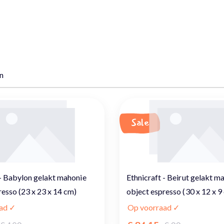
n
Sale
 - Babylon gelakt mahonie
Ethnicraft - Beirut gelakt m
resso (23 x 23 x 14 cm)
object espresso (30 x 12 x 9
ad ✓
Op voorraad ✓