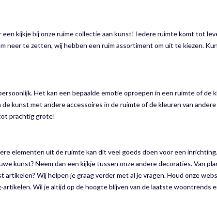
 een kijkje bij onze ruime collectie aan kunst! Iedere ruimte komt tot le
om neer te zetten, wij hebben een ruim assortiment om uit te kiezen. Kun
persoonlijk. Het kan een bepaalde emotie oproepen in een ruimte of de 
ch de kunst met andere accessoires in de ruimte of de kleuren van ander
tot prachtig grote!
ndere elementen uit de ruimte kan dit veel goeds doen voor een inrichtin
euwe kunst? Neem dan een kijkje tussen onze andere decoraties. Van pla
t artikelen? Wij helpen je graag verder met al je vragen. Houd onze webs
og-artikelen. Wil je altijd op de hoogte blijven van de laatste woontrends 