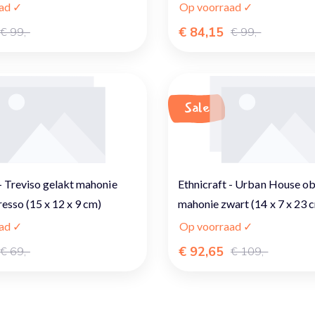
ad ✓
Op voorraad ✓
€ 84,15
€ 99,-
€ 99,-
Sale
 - Treviso gelakt mahonie
Ethnicraft - Urban House ob
resso (15 x 12 x 9 cm)
mahonie zwart (14 x 7 x 23 
ad ✓
Op voorraad ✓
€ 92,65
€ 69,-
€ 109,-