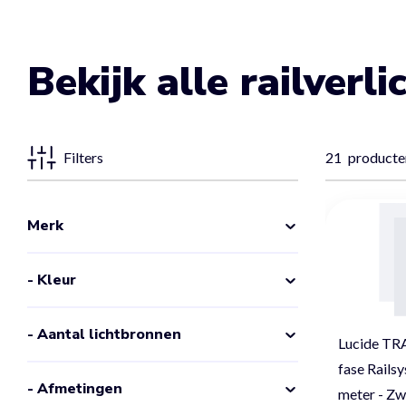
Bekijk alle railverli
Filters
21
producte
Merk
- Kleur
- Aantal lichtbronnen
Lucide TR
fase Railsy
- Afmetingen
meter - Zw