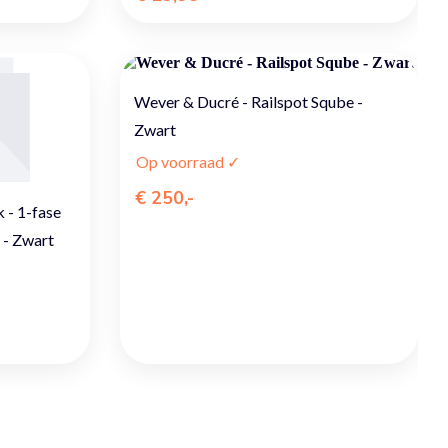
Wever & Ducré - Railspot Sqube -
Zwart
Op voorraad ✓
€ 250,-
 - 1-fase
g - Zwart